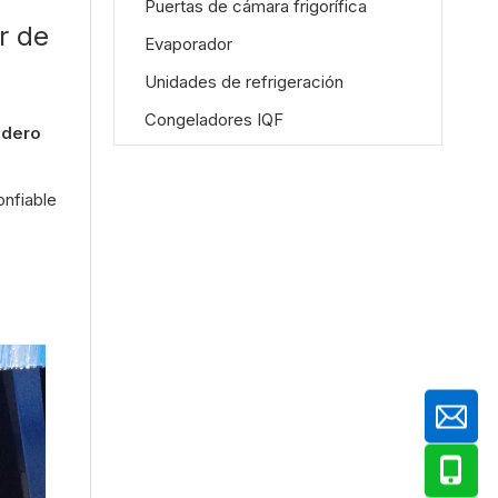
Puertas de cámara frigorífica
r de
Evaporador
Unidades de refrigeración
Congeladores IQF
adero
onfiable