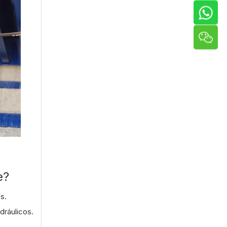
e?
s.
dráulicos.