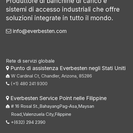
Produttore di banchine di carico e
sistemi di accesso industriali che offre
soluzioni integrate in tutto il mondo.
info@everbesten.com

Rete di servizi globale
Punto di assistenza Everbesten negli Stati Uniti

W Cardinal Ct, Chandler, Arizona, 85286
(+1) 480 241 9300

Everbesten Service Point nelle Filippine

# 16 Rosal St.,BahayangPag-Asa,Maysan
Road,Valenzuela City,Filippine
+(632) 294 2390
