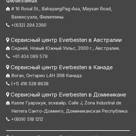
Филиппинах
# 16 Rosal St., BahayangPag-Asa, Maysan Road,
Валенсуэла, Филиппины
+(632) 294 2390

Сервисный центр Everbesten в Австралии

Сидней, Новый Южный Уэльс, 2000 г., Австралия.
+61 404 089 578

Сервисный центр Everbesten в Канаде

Воган, Онтарио L4H 3R8 Канада
(+1) 416 528 8638

Сервисный центр Everbesten в Доминикане

Калле Гуарокуя, эсквайр. Calle J, Zona Industrial de
Herrera Санто-Доминго, Доминиканская Республика
+(809) 518 1212
