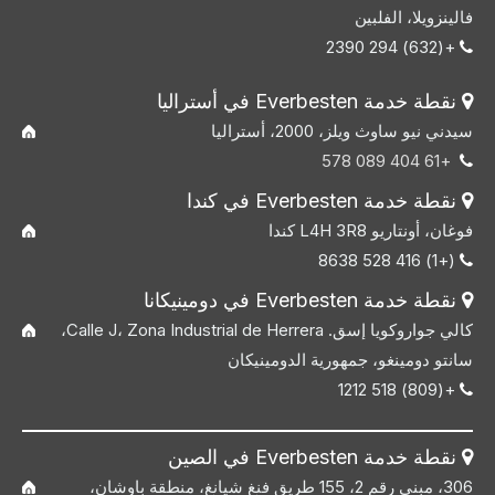
فالينزويلا، الفلبين
+(632) 294 2390

نقطة خدمة Everbesten في أستراليا

سيدني نيو ساوث ويلز، 2000، أستراليا
+61 404 089 578

نقطة خدمة Everbesten في كندا

فوغان، أونتاريو L4H 3R8 كندا
(+1) 416 528 8638

نقطة خدمة Everbesten في دومينيكانا

كالي جواروكويا إسق. Calle J، Zona Industrial de Herrera،
سانتو دومينغو، جمهورية الدومينيكان
+(809) 518 1212

نقطة خدمة Everbesten في الصين

306، مبنى رقم 2، 155 طريق فنغ شيانغ، منطقة باوشان،