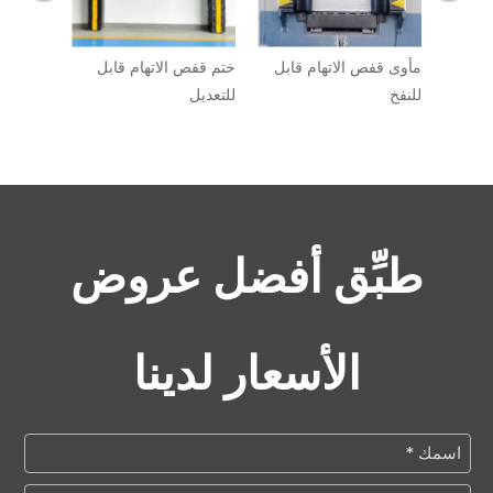
مأوى قفص الاتهام قابل
ختم قفص الاتهام قابل
للنفخ
للتعديل
طبِّق أفضل عروض
الأسعار لدينا