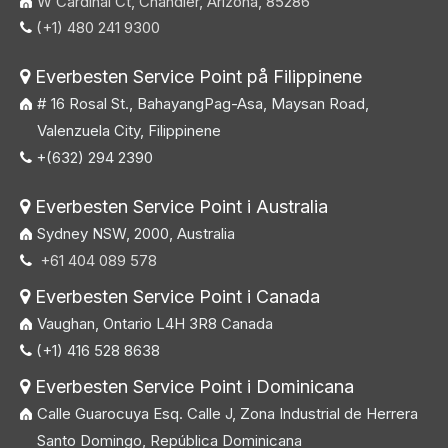
W Cardinal Ct, Chandler, Arizona, 85286
(+1) 480 241 9300

Everbesten Service Point på Filippinene

# 16 Rosal St., BahayangPag-Asa, Maysan Road,
Valenzuela City, Filippinene
+(632) 294 2390

Everbesten Service Point i Australia

Sydney NSW, 2000, Australia
+61 404 089 578

Everbesten Service Point i Canada

Vaughan, Ontario L4H 3R8 Canada
(+1) 416 528 8638

Everbesten Service Point i Dominicana

Calle Guarocuya Esq. Calle J, Zona Industrial de Herrera
Santo Domingo, República Dominicana