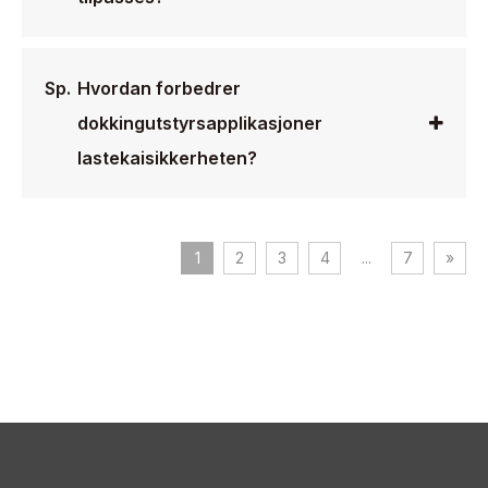
Sp.
Hvordan forbedrer
dokkingutstyrsapplikasjoner
lastekaisikkerheten?
1
2
3
4
...
7
»