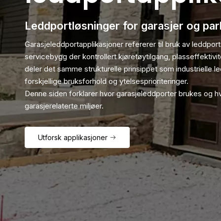
Leddportløsninger for garasjer og pa
Garasjeleddportapplikasjoner refererer til bruk av leddpor
servicebygg der kontrollert kjøretøytilgang, plasseffektivit
deler det samme strukturelle prinsippet som industrielle l
forskjellige bruksforhold og ytelsesprioriteringer.
Denne siden forklarer hvor garasjeleddporter brukes og h
garasjerelaterte miljøer.
Utforsk applikasjoner