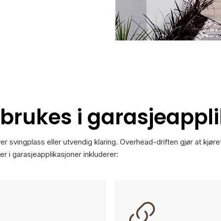
 brukes i garasjeappl
ver svingplass eller utvendig klaring. Overhead-driften gjør at kj
r i garasjeapplikasjoner inkluderer:

