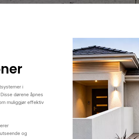
oner
tsystemer i
. Disse dørene åpnes
om muliggjør effektiv
terer
n, utseende og