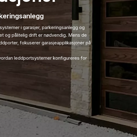
rkeringsanlegg
tsystemer i garasjer, parkeringsanlegg og
et og pålitelig drift er nødvendig. Mens de
eddporter, fokuserer garasjeapplikasjoner på
vordan leddportsystemer konfigureres for