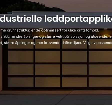
ndustrielle leddportappli
 grunnstruktur, er de optimalisert for ulike driftsforhold.
trafikk, mindre åpninger og større vekt på isolasjon og utseende. In
et, større åpninger og mer krevende driftsmiljøer. Valg av passen