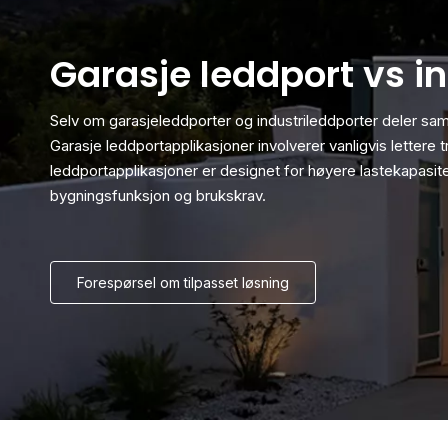
Garasje leddport vs i
Selv om garasjeleddporter og industrileddporter deler samme
Garasje leddportapplikasjoner involverer vanligvis lettere 
leddportapplikasjoner er designet for høyere lastekapasit
bygningsfunksjon og brukskrav.
Forespørsel om tilpasset løsning