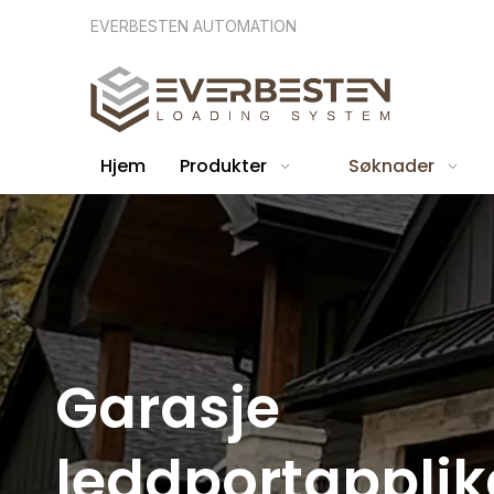
EVERBESTEN AUTOMATION
Hjem
Produkter
Søknader
Garasje
leddportapplik