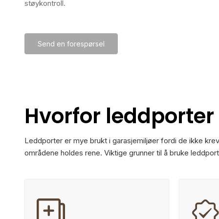
støykontroll.
Send en forespørsel
Hvorfor leddporter
Leddporter er mye brukt i garasjemiljøer fordi de ikke kre
områdene holdes rene. Viktige grunner til å bruke leddporte
