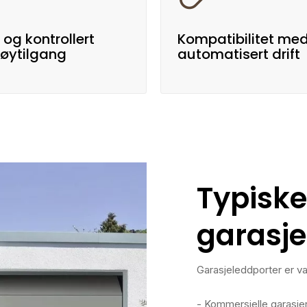
 og kontrollert
Kompatibilitet me
tøytilgang
automatisert drift
Typiske
garasje
Garasjeleddporter er vanl
- Kommersielle garasje