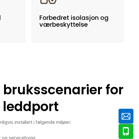
d
Forbedret isolasjon og
værbeskyttelse
 bruksscenarier for
 leddport
igvis installert i følgende miljøer:
r og servicebygg