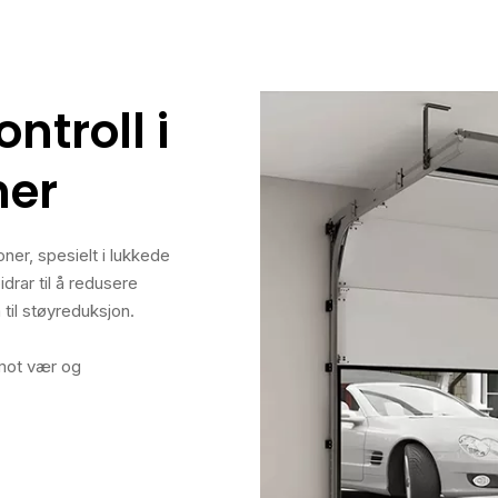
ntroll i
ner
oner, spesielt i lukkede
drar til å redusere
til støyreduksjon.
 mot vær og