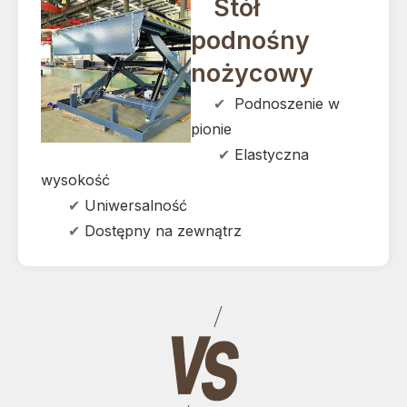
Stół
podnośny
nożycowy
✔
Podnoszenie w
pionie
✔
Elastyczna
wysokość
✔
Uniwersalność
✔
Dostępny na zewnątrz