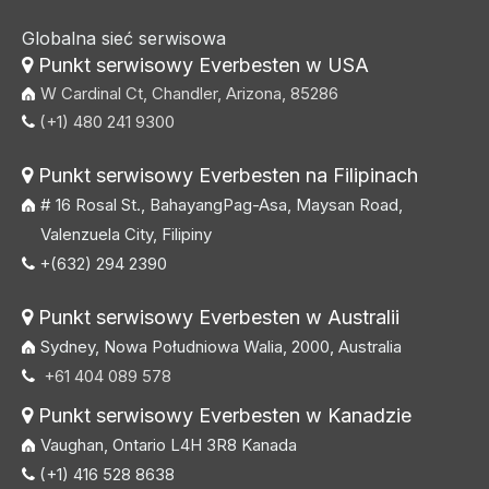
Globalna sieć serwisowa
Punkt serwisowy Everbesten w USA

W Cardinal Ct, Chandler, Arizona, 85286
(+1) 480 241 9300

Punkt serwisowy Everbesten na Filipinach

# 16 Rosal St., BahayangPag-Asa, Maysan Road,
Valenzuela City, Filipiny
+(632) 294 2390

Punkt serwisowy Everbesten w Australii

Sydney, Nowa Południowa Walia, 2000, Australia
+61 404 089 578

Punkt serwisowy Everbesten w Kanadzie

Vaughan, Ontario L4H 3R8 Kanada
(+1) 416 528 8638
