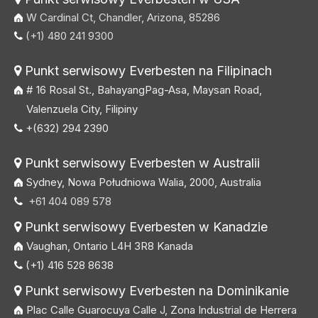
W Cardinal Ct, Chandler, Arizona, 85286
(+1) 480 241 9300

Punkt serwisowy Everbesten na Filipinach

# 16 Rosal St., BahayangPag-Asa, Maysan Road,
Valenzuela City, Filipiny
+(632) 294 2390

Punkt serwisowy Everbesten w Australii

Sydney, Nowa Południowa Walia, 2000, Australia
+61 404 089 578

Punkt serwisowy Everbesten w Kanadzie

Vaughan, Ontario L4H 3R8 Kanada
(+1) 416 528 8638

Punkt serwisowy Everbesten na Dominikanie

Plac Calle Guarocuya Calle J, Zona Industrial de Herrera