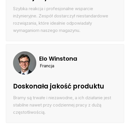
Szybka reakcja i profesjonalne wsparcie
inżynieryjne. Zespół dostarczył niestandardowe
rozwiązania, które idealnie odpowiadały
wymaganiom naszego magazynu.
Elo Winstona
Francja
Doskonała jakość produktu
Bramy są trwałe i niezawodne, a ich działanie jest
stabilne nawet przy codziennej pracy z dużą
częstotliwością.