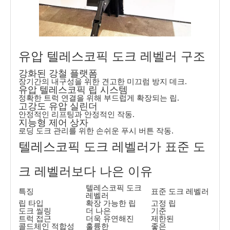
유압 텔레스코픽 도크 레벨러 구조
강화된 강철 플랫폼
장기간의 내구성을 위한 견고한 미끄럼 방지 데크.
유압 텔레스코픽 립 시스템
정확한 트럭 연결을 위해 부드럽게 확장되는 립.
고강도 유압 실린더
안정적인 리프팅과 안정적인 작동.
지능형 제어 상자
로딩 도크 관리를 위한 손쉬운 푸시 버튼 작동.
텔레스코픽 도크 레벨러가 표준 도
크 레벨러보다 나은 이유
텔레스코픽 도크
특징
표준 도크 레벨러
레벨러
립 타입
확장 가능한 립
고정 립
도크 씰링
더 나은
기준
트럭 접근
더욱 유연해진
제한된
콜드체인 적합성
훌륭한
좋은