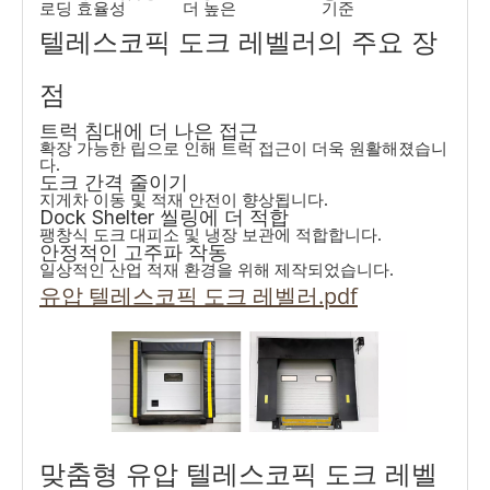
로딩 효율성
더 높은
기준
텔레스코픽 도크 레벨러의 주요 장
점
트럭 침대에 더 나은 접근
확장 가능한 립으로 인해 트럭 접근이 더욱 원활해졌습니
다.
도크 간격 줄이기
지게차 이동 및 적재 안전이 향상됩니다.
Dock Shelter 씰링에 더 적합
팽창식 도크 대피소 및 냉장 보관에 적합합니다.
안정적인 고주파 작동
일상적인 산업 적재 환경을 위해 제작되었습니다.
유압 텔레스코픽 도크 레벨러.pdf
맞춤형 유압 텔레스코픽 도크 레벨