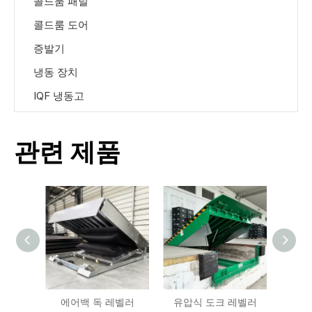
콜드룸 패널
콜드룸 도어
증발기
냉동 장치
IQF 냉동고
관련 제품
에어백 독 레벨러
유압식 도크 레벨러
안