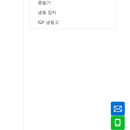
증발기
냉동 장치
IQF 냉동고