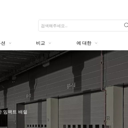
루션
비교
에 대한
 임팩트 배럴