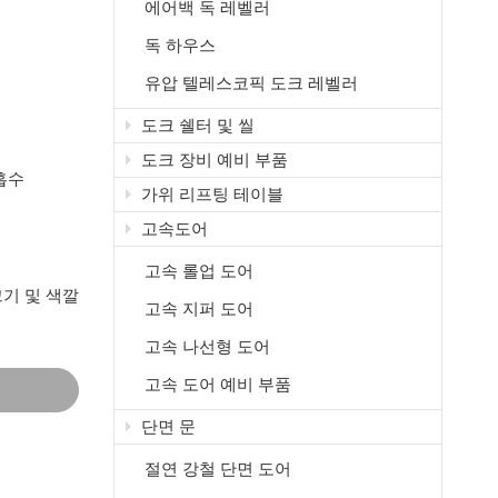
에어백 독 레벨러
독 하우스
유압 텔레스코픽 도크 레벨러
도크 쉘터 및 씰
도크 장비 예비 부품
흡수
가위 리프팅 테이블
고속도어
고속 롤업 도어
기 및 색깔
고속 지퍼 도어
고속 나선형 도어
고속 도어 예비 부품
단면 문
절연 강철 단면 도어