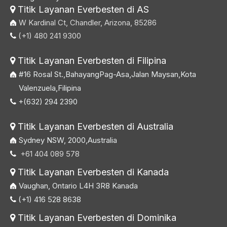
Titik Layanan Everbesten di AS

W Kardinal Ct, Chandler, Arizona, 85286
(+1) 480 241 9300

Titik Layanan Everbesten di Filipina

#16 Rosal St.,BahayangPag-Asa,Jalan Maysan,Kota
Valenzuela,Filipina
+(632) 294 2390

Titik Layanan Everbesten di Australia

Sydney NSW, 2000,Australia
+61 404 089 578

Titik Layanan Everbesten di Kanada

Vaughan, Ontario L4H 3R8 Kanada
(+1) 416 528 8638

Titik Layanan Everbesten di Dominika
