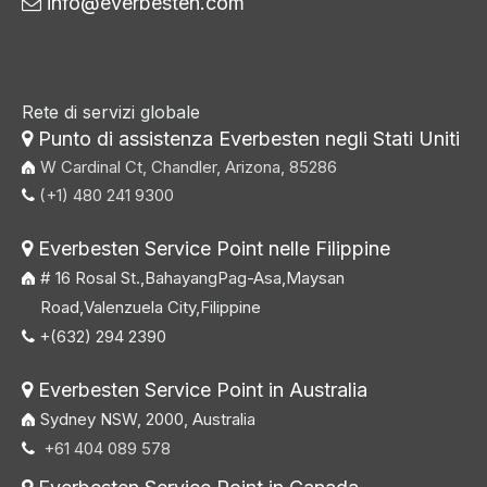
info@everbesten.com

Rete di servizi globale
Punto di assistenza Everbesten negli Stati Uniti

W Cardinal Ct, Chandler, Arizona, 85286
(+1) 480 241 9300

Everbesten Service Point nelle Filippine

# 16 Rosal St.,BahayangPag-Asa,Maysan
Road,Valenzuela City,Filippine
+(632) 294 2390

Everbesten Service Point in Australia

Sydney NSW, 2000, Australia
+61 404 089 578
