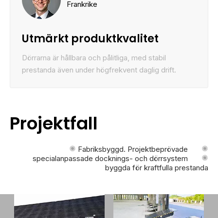
Frankrike
Utmärkt produktkvalitet
Dörrarna är hållbara och pålitliga, med stabil
prestanda även under högfrekvent daglig drift.
Projektfall
Fabriksbyggd. Projektbeprövade
specialanpassade docknings- och dörrsystem
byggda för kraftfulla prestanda