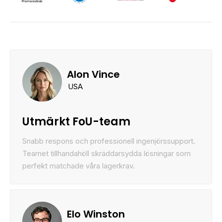
Alon Vince
USA
Utmärkt FoU-team
Snabb respons och professionell ingenjörssupport.
Teamet tillhandahöll skräddarsydda lösningar som
perfekt matchade våra lagerkrav.
Elo Winston