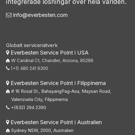
integrerade lösningar över hela världen.
info@everbesten.com

Globalt servicenätverk
Everbesten Service Point i USA

W Cardinal Ct, Chandler, Arizona, 85286
(+1) 480 241 9300

Everbesten Service Point i Filippinerna

# 16 Rosal St., BahayangPag-Asa, Maysan Road,
Valenzuela City, Filippinerna
+(632) 294 2390

Everbesten Service Point i Australien

Sydney NSW, 2000, Australien