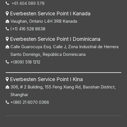
+61 404 089 578

Everbesten Service Point i Kanada

Vaughan, Ontario L4H 3R8 Kanada
(+1) 416 528 8638

Everbesten Service Point i Dominicana

Calle Guarocuya Esq. Calle J, Zona Industrial de Herrera
Santo Domingo, República Dominicana
+(809) 518 1212

Everbesten Service Point i Kina

306, # 2 Building, 155 Feng Xiang Rd, Baoshan District,
Shanghai
+(86) 21 6070 0366
