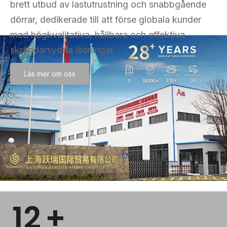
brett utbud av lastutrustning och snabbgående
dörrar, dedikerade till att förse globala kunder
med högkvalitativa, hållbara och effektiva
skräddarsydda lösningar.
Läs mer om oss
12
+