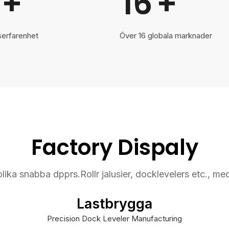
+
16
+
serfarenhet
Över 16 globala marknader
Factory Dispaly
 olika snabba dpprs.Rollr jalusier, docklevelers etc., m
Lastbrygga
Precision Dock Leveler Manufacturing