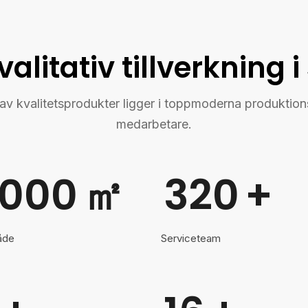
alitativ tillverkning i
ng av kvalitetsprodukter ligger i toppmoderna produkti
medarbetare.
000
㎡
320
+
åde
Serviceteam