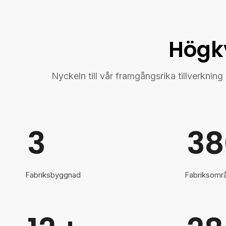
Högkv
Nyckeln till vår framgångsrika tillverkni
3
38
Fabriksbyggnad
Fabriksomr