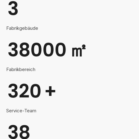
3
Fabrikgebäude
38000
㎡
Fabrikbereich
320
+
Service-Team
38