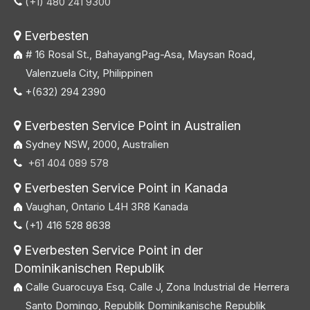
(+1) 480 241 9300

Everbesten

# 16 Rosal St., BahayangPag-Asa, Maysan Road,
Valenzuela City, Philippinen
+(632) 294 2390

Everbesten Service Point in Australien

Sydney NSW, 2000, Australien
+61 404 089 578

Everbesten Service Point in Kanada

Vaughan, Ontario L4H 3R8 Kanada
(+1) 416 528 8638

Everbesten Service Point in der

Dominikanischen Republik
Calle Guarocuya Esq. Calle J, Zona Industrial de Herrera
Santo Domingo, Republik Dominikanische Republik