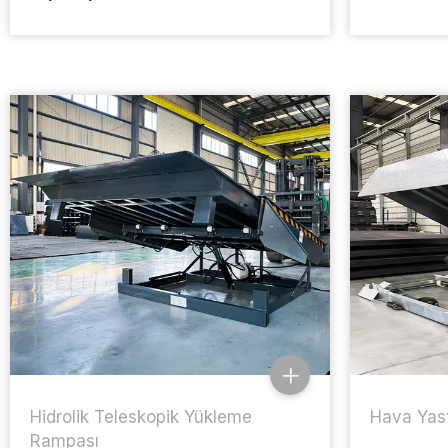
Hidrolik Teleskopik Yükleme
Hava Yast
Rampası