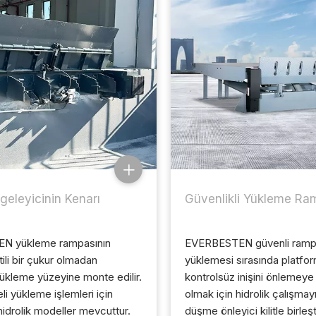
eleyicinin Kenarı
Güvenlikli Yükleme Ra
N yükleme rampasının
EVERBESTEN güvenli rampa,
ntili bir çukur olmadan
yüklemesi sırasında platfo
ükleme yüzeyine monte edilir.
kontrolsüz inişini önlemeye
li yükleme işlemleri için
olmak için hidrolik çalışmay
idrolik modeller mevcuttur.
düşme önleyici kilitle birleşti