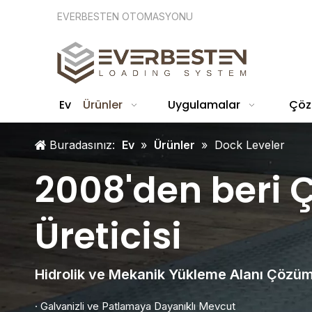
EVERBESTEN OTOMASYONU
Ev
Ürünler
Uygulamalar
Çöz
Buradasınız:
Ev
»
Ürünler
»
Dock Leveler
2008'den beri Ç
Üreticisi
Hidrolik ve Mekanik Yükleme Alanı Çözüm
· Galvanizli ve Patlamaya Dayanıklı Mevcut