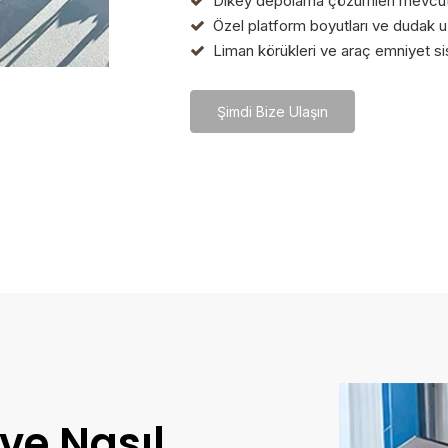
Dikey depolama çözümleri mevcut

Özel platform boyutları ve dudak u

Liman körükleri ve araç emniyet si

Şimdi Bize Ulaşın
ve Nasıl