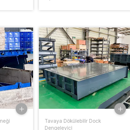
neği
Tavaya Dökülebilir Dock
Dengeleyici