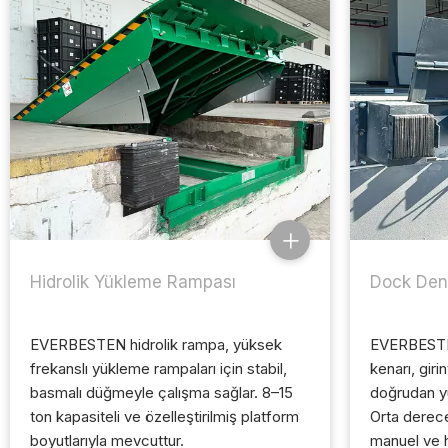
Hidrolik Yükleme Rampası
Dock Deng
EVERBESTEN hidrolik rampa, yüksek
EVERBESTE
frekanslı yükleme rampaları için stabil,
kenarı, giri
basmalı düğmeyle çalışma sağlar. 8–15
doğrudan y
ton kapasiteli ve özelleştirilmiş platform
Orta derece
boyutlarıyla mevcuttur.
manuel ve h