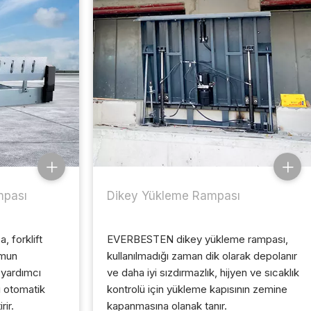
mpası
Dikey Yükleme Rampası
 forklift
EVERBESTEN dikey yükleme rampası,
rmun
kullanılmadığı zaman dik olarak depolanır
 yardımcı
ve daha iyi sızdırmazlık, hijyen ve sıcaklık
ı otomatik
kontrolü için yükleme kapısının zemine
rir.
kapanmasına olanak tanır.