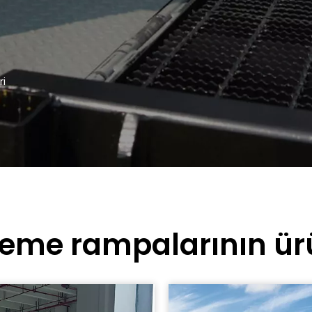
ri
eme rampalarının ürü