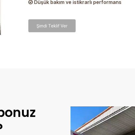
Düşük bakım ve istikrarlı performans

Şimdi Teklif Ver
eponuz
?