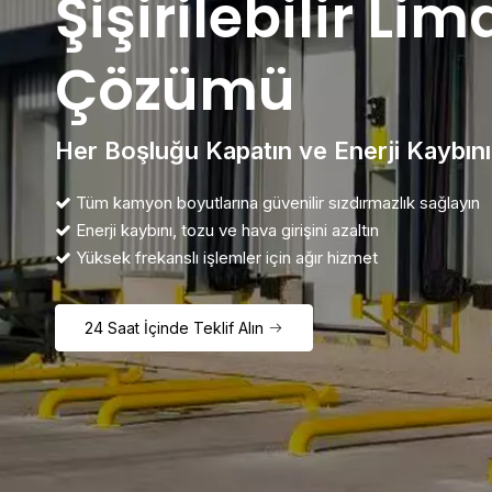
Şişirilebilir L
Çözümü
Her Boşluğu Kapatın ve Enerji Kaybını
Tüm kamyon boyutlarına güvenilir sızdırmazlık sağlayın

Enerji kaybını, tozu ve hava girişini azaltın

​​​​​​​​​​​​​ Yüksek frekanslı işlemler için ağır hizmet

24 Saat İçinde Teklif Alın