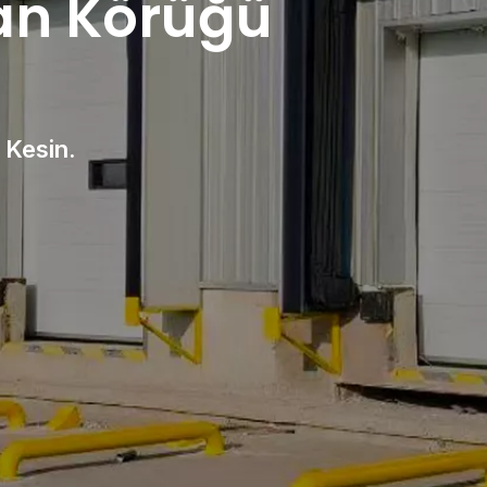
iman Körüğü
 Kesin.