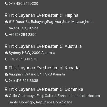
(+1) 480 241 9300

Titik Layanan Everbesten di Filipina

#16 Rosal St.,BahayangPag-Asa,Jalan Maysan,Kota
Valenzuela,Filipina
+(632) 294 2390

Titik Layanan Everbesten di Australia

Sydney NSW, 2000,Australia
+61 404 089 578

Titik Layanan Everbesten di Kanada

Vaughan, Ontario L4H 3R8 Kanada
(+1) 416 528 8638

Titik Layanan Everbesten di Dominika

Calle Guarocuya Esq. Calle J, Zona Industrial de Herrera
Santo Domingo, República Dominicana