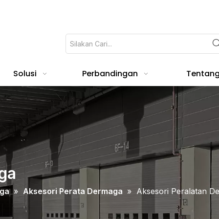
Solusi
Perbandingan
Tentan
ga
aga
»
Aksesori Perata Dermaga
»
Aksesori Peralatan D