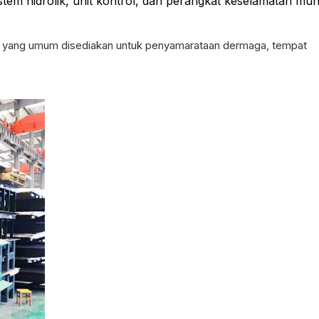
tem hidrolik, unit kontrol, dan perangkat keselamatan mu
g yang umum disediakan untuk penyamarataan dermaga, tempat