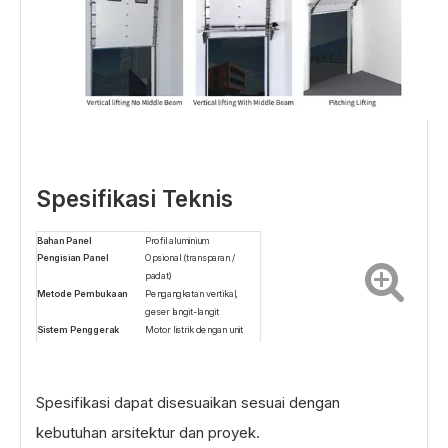
Spesifikasi Teknis
Bahan Panel
Profil aluminium
Pengisian Panel
Opsional (transparan /
padat)
Metode Pembukaan
Pengangkatan vertikal,
geser langit-langit
Sistem Penggerak
Motor listrik dengan unit
kontrol
Ukuran Maksimum
Disesuaikan sesuai proyek
Catu Daya
220V / 380V, 50/60Hz
Spesifikasi dapat disesuaikan sesuai dengan
kebutuhan arsitektur dan proyek.