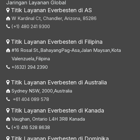
Jaringan Layanan Global
Titik Layanan Everbesten di AS

W Kardinal Ct, Chandler, Arizona, 85286
(+1) 480 241 9300

Titik Layanan Everbesten di Filipina

#16 Rosal St.,BahayangPag-Asa,Jalan Maysan,Kota
Valenzuela,Filipina
+(632) 294 2390

Titik Layanan Everbesten di Australia

Sydney NSW, 2000,Australia
+61 404 089 578

Titik Layanan Everbesten di Kanada

Vaughan, Ontario L4H 3R8 Kanada
(+1) 416 528 8638

Titik Layanan Everbesten di Dominika
