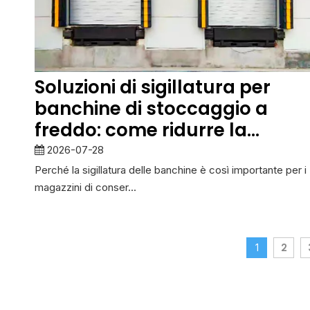
Soluzioni di sigillatura per
banchine di stoccaggio a
freddo: come ridurre la
perdita di energia e
2026-07-28
migliorare il controllo della
Perché la sigillatura delle banchine è così importante per i
magazzini di conser...
temperatura
2
1