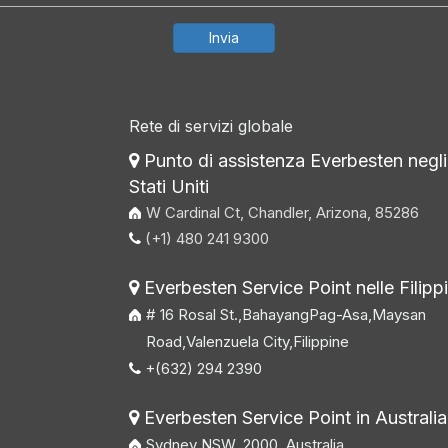
Invia
Rete di servizi globale
Punto di assistenza Everbesten negli

Stati Uniti
W Cardinal Ct, Chandler, Arizona, 85286
(+1) 480 241 9300

Everbesten Service Point nelle Filipp

# 16 Rosal St.,BahayangPag-Asa,Maysan
Road,Valenzuela City,Filippine
+(632) 294 2390

Everbesten Service Point in Australia

Sydney NSW, 2000, Australia