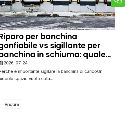
Riparo per banchina
gonfiabile vs sigillante per
banchina in schiuma: quale
soluzione di sigillatura per
2026-07-24
banchina di carico è migliore?
Perché è importante sigillare la banchina di caricoUn
piccolo spazio vuoto sulla...
Andare