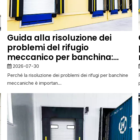
Guida alla risoluzione dei
problemi del rifugio
meccanico per banchina:
scarsa tenuta, danni alla
2026-07-30
tenda e problemi di
Perché la risoluzione dei problemi dei rifugi per banchine
meccaniche è importan...
proiezione