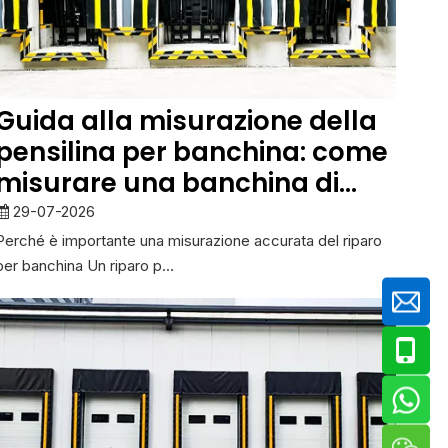
Guida alla misurazione della
pensilina per banchina: come
misurare una banchina di
carico prima
29-07-2026
dell'installazione
Perché è importante una misurazione accurata del riparo
per banchina Un riparo p...