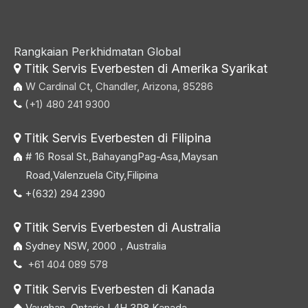
Rangkaian Perkhidmatan Global
Titik Servis Everbesten di Amerika Syarikat

W Cardinal Ct, Chandler, Arizona, 85286
(+1) 480 241 9300

Titik Servis Everbesten di Filipina

# 16 Rosal St.,BahayangPag-Asa,Maysan
Road,Valenzuela City,Filipina
+(632) 294 2390

Titik Servis Everbesten di Australia

Sydney NSW, 2000，Australia
+61 404 089 578

Titik Servis Everbesten di Kanada

Vaughan, Ontario L4H 3R8 Kanada