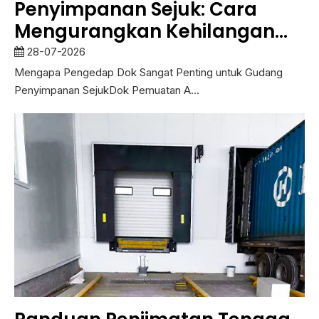
Penyimpanan Sejuk: Cara
Mengurangkan Kehilangan
Tenaga Dan Meningkatkan
28-07-2026
Kawalan Suhu
Mengapa Pengedap Dok Sangat Penting untuk Gudang
Penyimpanan SejukDok Pemuatan A...