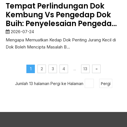
Tempat Perlindungan Dok
Kembung Vs Pengedap Dok
Buih: Penyelesaian Pengedap
Dok Pemuatan Mana Yang
2026-07-24
Lebih Baik?
Mengapa Memuatkan Kedap Dok Penting Jurang Kecil di
Dok Boleh Mencipta Masalah B...
2
3
4
13
»
1
...
Pergi
Jumlah 13 halaman Pergi ke Halaman