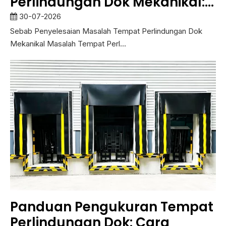
Perlindungan Dok Mekanikal:
Masalah Pengedap Lemah,
30-07-2026
Kerosakan Langsir dan
Sebab Penyelesaian Masalah Tempat Perlindungan Dok
Mekanikal Masalah Tempat Perl...
Unjuran
Panduan Pengukuran Tempat
Perlindungan Dok: Cara