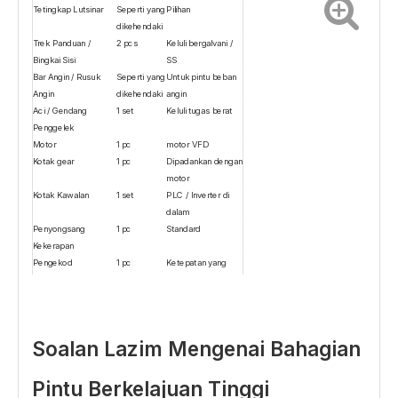
Tetingkap Lutsinar
Seperti yang
Pilihan
dikehendaki
Trek Panduan /
2 pcs
Keluli bergalvani /
Bingkai Sisi
SS
Bar Angin / Rusuk
Seperti yang
Untuk pintu beban
Angin
dikehendaki
angin
Aci / Gendang
1 set
Keluli tugas berat
Penggelek
Motor
1 pc
motor VFD
Kotak gear
1 pc
Dipadankan dengan
motor
Kotak Kawalan
1 set
PLC / Inverter di
dalam
Penyongsang
1 pc
Standard
Kekerapan
Pengekod
1 pc
Ketepatan yang
tinggi
Penderia Foto
1 pasang
Peranti
keselamatan
Tepi Bawah
1 set
Beg Udara /
Soalan Lazim Mengenai Bahagian
Keselamatan
Wayarles
Meterai Berus
2 set
Standard
Meterai Bawah
1 pc
Standard
Pintu Berkelajuan Tinggi
Butang Berhenti
1 pc
Standard