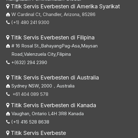
Titik Servis Everbesten di Amerika Syarikat

W Cardinal Ct, Chandler, Arizona, 85286
(+1) 480 241 9300

Titik Servis Everbesten di Filipina

# 16 Rosal St.,BahayangPag-Asa,Maysan
Road,Valenzuela City,Filipina
+(632) 294 2390

Titik Servis Everbesten di Australia

Sydney NSW, 2000，Australia
+61 404 089 578

Titik Servis Everbesten di Kanada

Vaughan, Ontario L4H 3R8 Kanada
(+1) 416 528 8638

Titik Servis Everbeste
