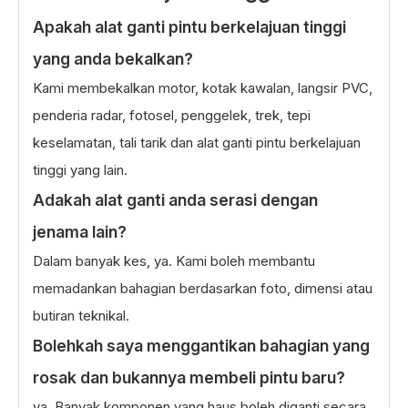
Kecemasan
Apakah alat ganti pintu berkelajuan tinggi
Bolt & Pengikat
1 set
Set lengkap
disertakan
yang anda bekalkan?
Kami membekalkan motor, kotak kawalan, langsir PVC,
penderia radar, fotosel, penggelek, trek, tepi
keselamatan, tali tarik dan alat ganti pintu berkelajuan
tinggi yang lain.
Adakah alat ganti anda serasi dengan
jenama lain?
Dalam banyak kes, ya. Kami boleh membantu
memadankan bahagian berdasarkan foto, dimensi atau
butiran teknikal.
Bolehkah saya menggantikan bahagian yang
rosak dan bukannya membeli pintu baru?
ya. Banyak komponen yang haus boleh diganti secara