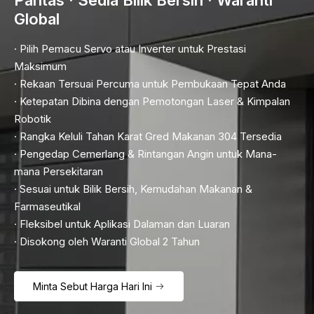
Pantas · Sedia Bilik Bersih · Waranti
Global
· Pilih Pemacu Servo atau Inverter untuk Prestasi
Maksimum
· Rekaan Tersuai Percuma untuk Pembukaan Tepat Anda
· Ketepatan Dibina dengan Pemotongan Laser & Kimpalan
Robotik
· Rangka Keluli Tahan Karat Gred Makanan 304 Tersedia
· Pengedap Cemerlang & Rintangan Angin untuk Mana-
mana Persekitaran
· Sesuai untuk Bilik Bersih, Kemudahan Makanan &
Farmaseutikal
· Fleksibel untuk Aplikasi Dalaman dan Luaran
· Disokong oleh Waranti Global 2 Tahun
Minta Sebut Harga Hari Ini