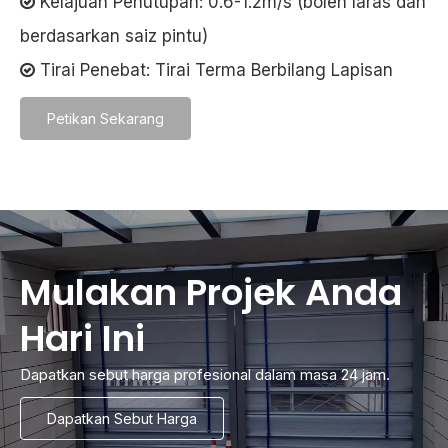
Kelajuan Penutupan: 0.6-1.2m/s (boleh laras dan

berdasarkan saiz pintu)
Tirai Penebat: Tirai Terma Berbilang Lapisan

Petikan Sekarang
Mulakan Projek Anda
Hari Ini
Dapatkan sebut harga profesional dalam masa 24 jam.
Dapatkan Sebut Harga