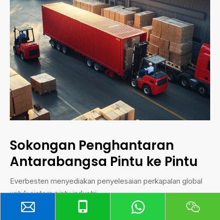
Sokongan Penghantaran
Antarabangsa Pintu ke Pintu
Everbesten menyediakan penyelesaian perkapalan global
untuk sistem pintu industri.
Kami menyokong penghantaran DDP (Delivered Duty Paid),
bermakna pesanan anda boleh dihantar terus ke gudang