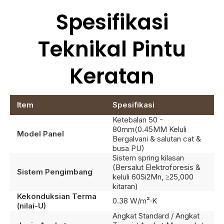
Spesifikasi
Teknikal Pintu
Keratan
Item
Spesifikasi
Ketebalan 50 -
80mm(0.45MM Keluli
Model Panel
Bergalvani & salutan cat &
busa PU)
Sistem spring kilasan
(Bersalut Elektroforesis &
Sistem Pengimbang
keluli 60Si2Mn, ≥25,000
kitaran)
Kekonduksian Terma
0.38 W/m²·K
(nilai-U)
Angkat Standard / Angkat