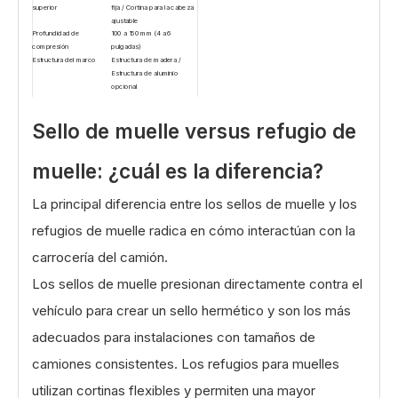
superior
fija / Cortina para la cabeza
ajustable
Profundidad de
100 a 150 mm (4 a 6
compresión
pulgadas)
Estructura del marco
Estructura de madera /
Estructura de aluminio
opcional
Opciones de color
Negro / Amarillo / RAL
personalizado
Sello de muelle versus refugio de
Rayas de advertencia
Tiras reflectantes o
impresas de alta visibilidad.
Rango de temperatura
-35°C a +50°C
muelle: ¿cuál es la diferencia?
Resistencia al fuego
Tejido ignífugo opcional
Diseño impermeable
Protector contra la lluvia
opcional
La principal diferencia entre los sellos de muelle y los
Instalación
Montado en la pared con
pernos de anclaje
refugios de muelle radica en cómo interactúan con la
Personalización
Logotipo / tamaño /
espesor de la tela / placas
carrocería del camión.
de refuerzo
Los sellos de muelle presionan directamente contra el
vehículo para crear un sello hermético y son los más
adecuados para instalaciones con tamaños de
camiones consistentes. Los refugios para muelles
utilizan cortinas flexibles y permiten una mayor