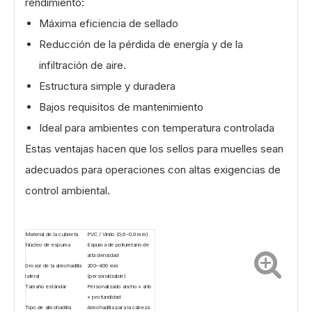
rendimiento:
Máxima eficiencia de sellado
Reducción de la pérdida de energía y de la
infiltración de aire.
Estructura simple y duradera
Bajos requisitos de mantenimiento
Ideal para ambientes con temperatura controlada
Estas ventajas hacen que los sellos para muelles sean
adecuados para operaciones con altas exigencias de
control ambiental.
Material de la cubierta
PVC / Vinilo (0,6–0,9 mm)
Núcleo de espuma
Espuma de poliuretano de
alta densidad
Grosor de la almohadilla
200–400 mm
lateral
(personalizable)
Tamaño estándar
Personalizado ancho × alto
× profundidad
Tipo de almohadilla
Almohadilla para la cabeza