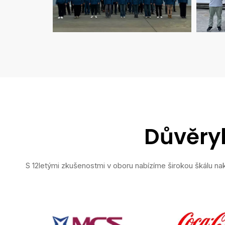
Důvěryh
S 12letými zkušenostmi v oboru nabízíme širokou škálu na