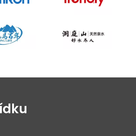
bídku