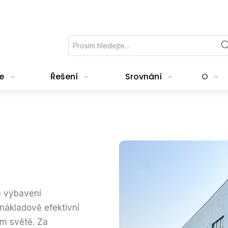
e
Řešení
Srovnání
O
a vybavení
nákladově efektivní
ém světě. Za