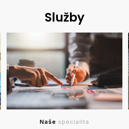
Služby
Naše
specialita