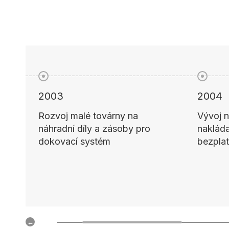
2004
2005
Vývoj nového hydraulického
Vývoj j
nakládacího můstku s
průmys
bezplatnou údržbou
Vyvíjej
pro ai
údržb