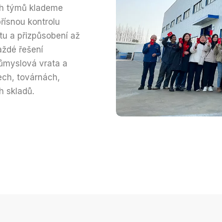
ch týmů klademe
přísnou kontrolu
tu a přizpůsobení až
aždé řešení
ůmyslová vrata a
ech, továrnách,
h skladů.