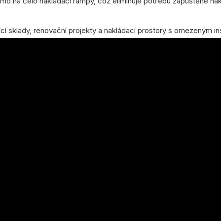
 na čelo nakládací rampy, což eliminuje potřebu zapuštěné nak
í sklady, renovační projekty a nakládací prostory s omezeným in