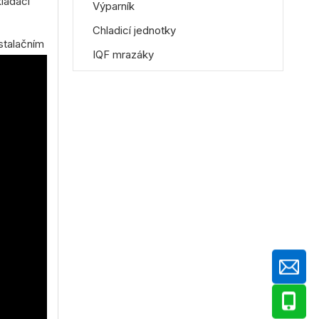
ládací
Výparník
Chladicí jednotky
stalačním
IQF mrazáky