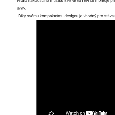
Hrana nakládacího můstku EVERBESTEN se montuje přímo
jámy.
Díky svému kompaktnímu designu je vhodný pro stávajíc