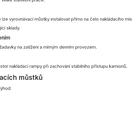
lze vyrovnávací můstky instalovat přímo na čelo nakládacího mís
ící sklady.
žením
ožadavky na zatížení a mírným denním provozem.
tor nakládací rampy při zachování stabilního přístupu kamionů.
vacích můstků
výhod: