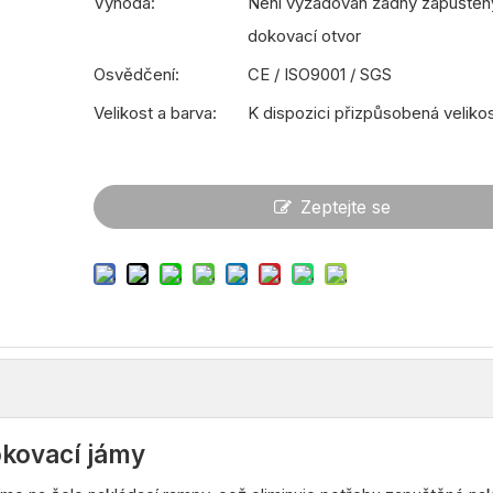
Výhoda:
Není vyžadován žádný zapuštěn
dokovací otvor
Osvědčení:
CE / ISO9001 / SGS
Velikost a barva:
K dispozici přizpůsobená veliko
Zeptejte se
okovací jámy