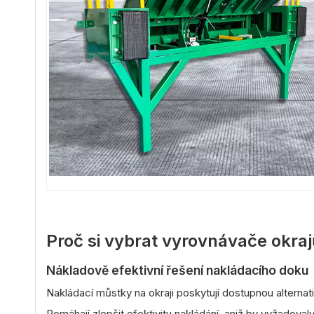
Proč si vybrat vyrovnávače okra
Nákladově efektivní řešení nakládacího doku
Nakládací můstky na okraji poskytují dostupnou alterna
Pomáhají zlepšit efektivitu nakládání, aniž by vyžadoval