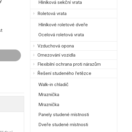
ý
Hliníková sekční vrata
Roletová vrata
Hliníkové roletové dveře
st
Ocelová roletová vrata
Vzduchová opona
Omezování vozidla
Flexibilní ochrana proti nárazům
Řešení studeného řetězce
Walk-in chladič
Mraznička
Mraznička
Panely studené místnosti
Dveře studené místnosti