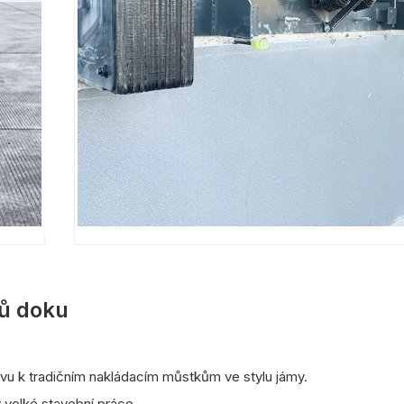
jů doku
tivu k tradičním nakládacím můstkům ve stylu jámy.
y velké stavební práce.