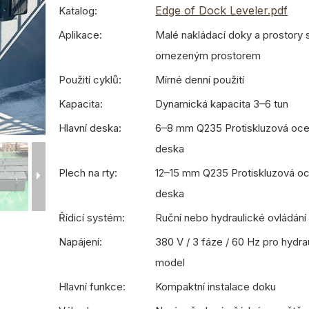
Edge of Dock Leveler.pdf
Katalog:
Aplikace:
Malé nakládací doky a prostory 
omezeným prostorem
Použití cyklů:
Mírné denní použití
Kapacita:
Dynamická kapacita 3–6 tun
Hlavní deska:
6–8 mm Q235 Protiskluzová oce
deska
Plech na rty:
12–15 mm Q235 Protiskluzová o
deska
Řídicí systém:
Ruční nebo hydraulické ovládání
Napájení:
380 V / 3 fáze / 60 Hz pro hydra
model
Hlavní funkce:
Kompaktní instalace doku