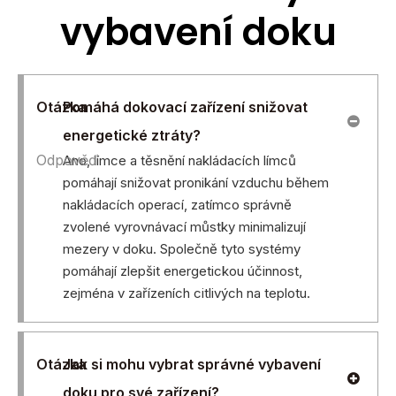
vybavení doku
Otázka
Pomáhá dokovací zařízení snižovat
energetické ztráty?
Odpověď
Ano, límce a těsnění nakládacích límců
pomáhají snižovat pronikání vzduchu během
nakládacích operací, zatímco správně
zvolené vyrovnávací můstky minimalizují
mezery v doku. Společně tyto systémy
pomáhají zlepšit energetickou účinnost,
zejména v zařízeních citlivých na teplotu.
Otázka
Jak si mohu vybrat správné vybavení
doku pro své zařízení?