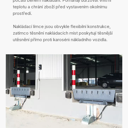
počasí během nakládání. Pomáhají udržovat vnitřní
teplotu a chrání zboží před vystavením okolnímu
prostředí.
Nakládací límce jsou obvykle flexibilní konstrukce,
zatímco těsnění nakládacích míst poskytují těsnější
utěsnění přímo proti karosérii nákladního vozidla.