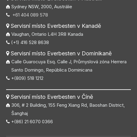
Sydney NSW, 2000, Austrálie
+61 404 089 578

Servisní místo Everbesten v Kanadě

Vaughan, Ontario L4H 3R8 Kanada
(+1) 416 528 8638

Servisní místo Everbesten v Dominikaně

Calle Guarocuya Esq. Calle J, Průmyslová zóna Herrera
Santo Domingo, República Dominicana
+(809) 518 1212

Servisní místo Everbesten v Číně

306, # 2 Building, 155 Feng Xiang Rd, Baoshan District,
Šanghaj
+(86) 21 6070 0366
