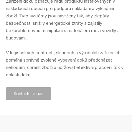
Zařízení doků označuje řadu produktů instalovaných v
nakládacích docích pro podporu nakládání a vykládání
zboží. Tyto systémy jsou navrženy tak, aby zlepšily
bezpečnost, snížily energetické ztráty a zajistily
bezproblémovou manipulaci s materiálem mezi vozidly a
budovami.
V logistických centrech, skladech a výrobních zařízeních
pomáhá správně zvolené vybavení doků předcházet
nehodám, chránit zboží a udržovat efektivní pracovní tok v
oblasti doku.
Kontaktujte nás