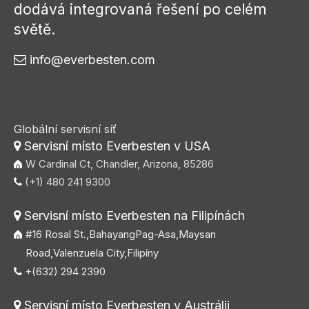
dodává integrovaná řešení po celém
světě.
info@everbesten.com

Globální servisní síť
Servisní místo Everbesten v USA

W Cardinal Ct, Chandler, Arizona, 85286
(+1) 480 241 9300

Servisní místo Everbesten na Filipínách

#16 Rosal St.,BahayangPag-Asa,Maysan
Road,Valenzuela City,Filipíny
+(632) 294 2390

Servisní místo Everbesten v Austrálii
