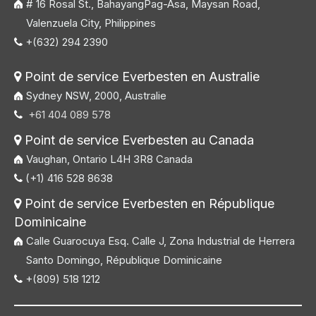
# 16 Rosal St., BahayangPag-Asa, Maysan Road,
Valenzuela City, Philippines
+(632) 294 2390

Point de service Everbesten en Australie

Sydney NSW, 2000, Australie
+61 404 089 578

Point de service Everbesten au Canada

Vaughan, Ontario L4H 3R8 Canada
(+1) 416 528 8638

Point de service Everbesten en République

Dominicaine
Calle Guarocuya Esq. Calle J, Zona Industrial de Herrera
Santo Domingo, République Dominicaine
+(809) 518 1212
