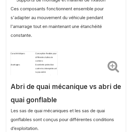
Ces composants fonctionnent ensemble pour
s'adapter au mouvement du véhicule pendant
l'amarrage tout en maintenant une étanchéité
constante.
Caractéristiques
Conception flexible pour
différentes tailles de
camions
Avantages
Excellente protection
contre les intempéries et
la poussière
Application
Perte d’énergie réduite
pour les zones
climatisées
Abri de quai mécanique vs abri de
Structure du cadre
Cadre en acier galvanisé
pour un support stable
Matériau du rideau
Tissu résistant 3 mm,
quai gonflable
EPDM
Possibilités
Impression de
logo/airbag gonflable
Les sas de quai mécaniques et les sas de quai
gonflables sont conçus pour différentes conditions
d’exploitation.