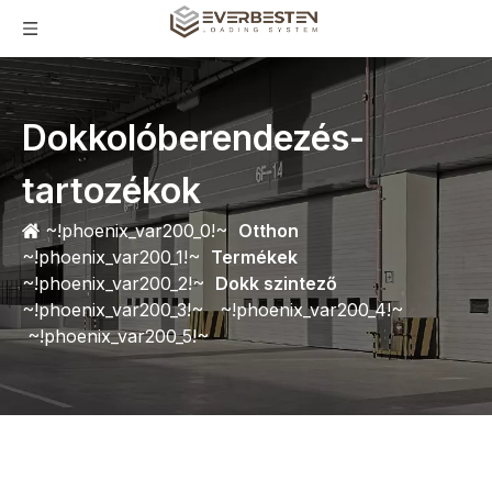
Dokkolóberendezés-
tartozékok
~!phoenix_var200_0!~
Otthon
~!phoenix_var200_1!~
Termékek
~!phoenix_var200_2!~
Dokk szintező
~!phoenix_var200_3!~
~!phoenix_var200_4!~
~!phoenix_var200_5!~