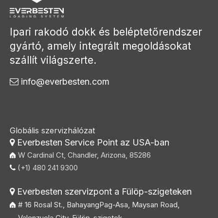
Ipari rakodó dokk és beléptetőrendszer
gyártó, amely integrált megoldásokat
szállít világszerte.
info@everbesten.com

Globális szervizhálózat
Everbesten Service Point az USA-ban

W Cardinal Ct, Chandler, Arizona, 85286
(+1) 480 241 9300

Everbesten szervizpont a Fülöp-szigeteken

# 16 Rosal St., BahayangPag-Asa, Maysan Road,
Valenzuela City, Fülöp-szigetek