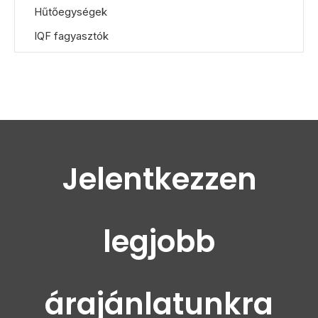
Hűtőegységek
IQF fagyasztók
Jelentkezzen
legjobb
árajánlatunkra