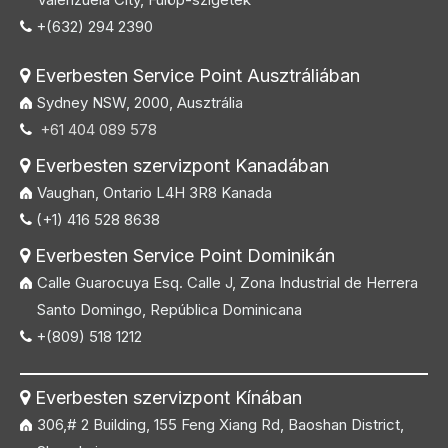
+(632) 294 2390

Everbesten Service Point Ausztráliában

Sydney NSW, 2000, Ausztrália
+61 404 089 578

Everbesten szervizpont Kanadában

Vaughan, Ontario L4H 3R8 Kanada
(+1) 416 528 8638

Everbesten Service Point Dominikán

Calle Guarocuya Esq. Calle J, Zona Industrial de Herrera
Santo Domingo, República Dominicana
+(809) 518 1212

Everbesten szervizpont Kínában

306,# 2 Building, 155 Feng Xiang Rd, Baoshan District,