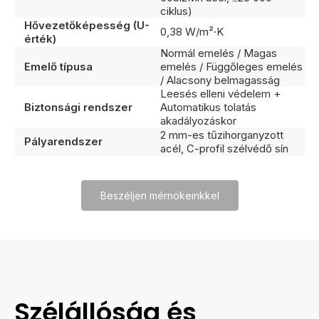
ciklus)
Hővezetőképesség (U-
0,38 W/m²·K
érték)
Normál emelés / Magas
Emelő típusa
emelés / Függőleges emelés
/ Alacsony belmagasság
Leesés elleni védelem +
Biztonsági rendszer
Automatikus tolatás
akadályozáskor
2 mm-es tűzihorganyzott
Pályarendszer
acél, C-profil szélvédő sín
Beszéljen mérnökeinkkel
Szélállóság és