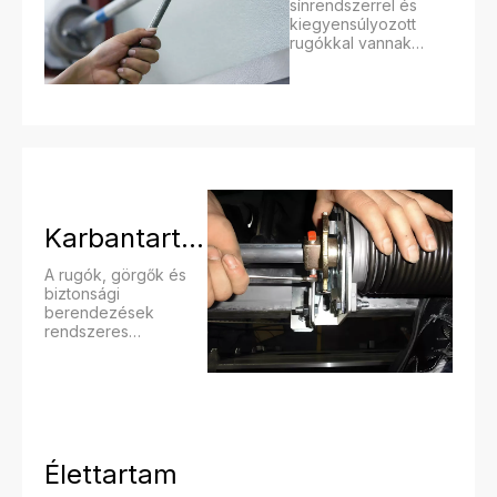
sínrendszerrel és
kiegyensúlyozott
rugókkal vannak
felszerelve a
zökkenőmentes
mozgás érdekében.​​​​​​
Karbantartás
A rugók, görgők és
biztonsági
berendezések
rendszeres
ellenőrzése segít
fenntartani az
optimális teljesítményt.​​​​​​
Élettartam