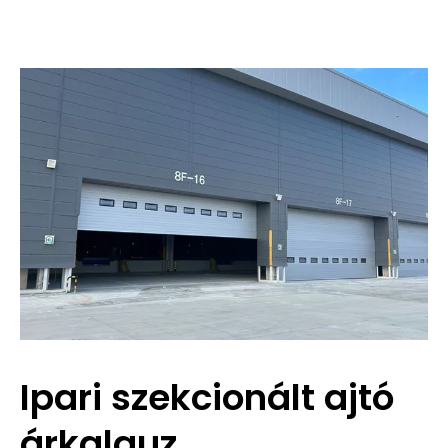
Ipari szekcionált ajtó
árkalauz