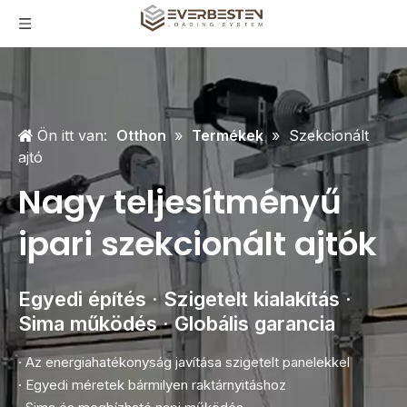
Ön itt van:
Otthon
»
Termékek
»
Szekcionált
ajtó
Nagy teljesítményű
ipari szekcionált ajtók
Egyedi építés · Szigetelt kialakítás ·
Sima működés · Globális garancia
· Az energiahatékonyság javítása szigetelt panelekkel
· Egyedi méretek bármilyen raktárnyitáshoz