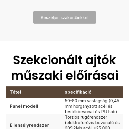
Beszéljen szakértőinkkel
Szekcionált ajtók
műszaki előírásai
Tétel
specifikáció
50-80 mm vastagság (0,45
Panel modell
mm horganyzott acél és
festékbevonat és PU hab)
Torziós rugórendszer
(elektroforézis bevonatú és
Ellensúlyrendszer
60Si2Mn acél, ≥25 000