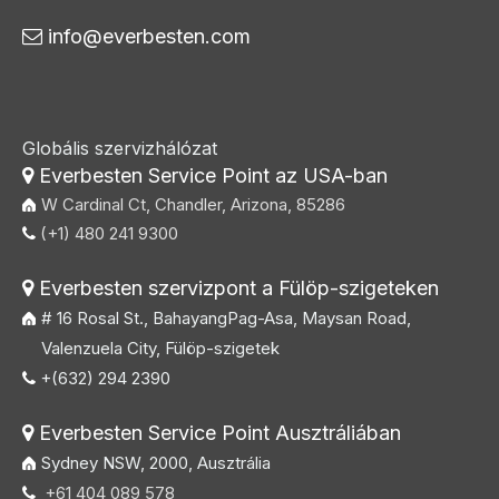
info@everbesten.com

Globális szervizhálózat
Everbesten Service Point az USA-ban

W Cardinal Ct, Chandler, Arizona, 85286
(+1) 480 241 9300

Everbesten szervizpont a Fülöp-szigeteken

# 16 Rosal St., BahayangPag-Asa, Maysan Road,
Valenzuela City, Fülöp-szigetek
+(632) 294 2390

Everbesten Service Point Ausztráliában

Sydney NSW, 2000, Ausztrália
+61 404 089 578
