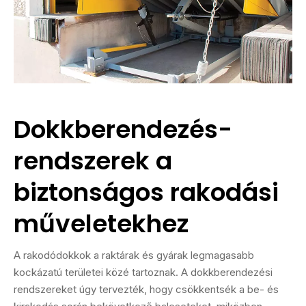
Dokkberendezés-
rendszerek a
biztonságos rakodási
műveletekhez
A rakodódokkok a raktárak és gyárak legmagasabb
kockázatú területei közé tartoznak. A dokkberendezési
rendszereket úgy tervezték, hogy csökkentsék a be- és