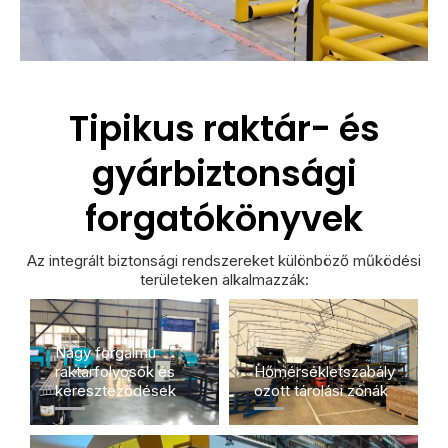
Tipikus raktár- és
gyárbiztonsági
forgatókönyvek
Az integrált biztonsági rendszereket különböző működési
területeken alkalmazzák:
Nagy forgalmú
raktárfolyosók és
Hőmérsékletszabály
kereszteződések
ozott tárolási zónák​​​​​​​