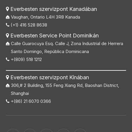
Everbesten szervizpont Kanadában

Vaughan, Ontario L4H 3R8 Kanada
(+1) 416 528 8638

Everbesten Service Point Dominikán

Calle Guarocuya Esq. Calle J, Zona Industrial de Herrera
Santo Domingo, República Dominicana
+(809) 518 1212

Everbesten szervizpont Kínában

306,# 2 Building, 155 Feng Xiang Rd, Baoshan District,
Shanghai
+(86) 21 6070 0366
