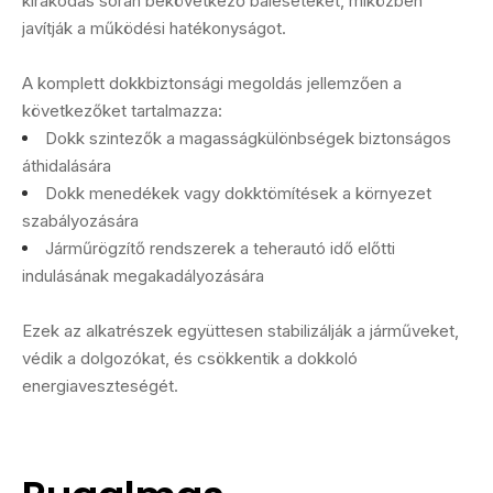
kirakodás során bekövetkező baleseteket, miközben
javítják a működési hatékonyságot.
A komplett dokkbiztonsági megoldás jellemzően a
következőket tartalmazza:
Dokk szintezők a magasságkülönbségek biztonságos
áthidalására
Dokk menedékek vagy dokktömítések a környezet
szabályozására
Járműrögzítő rendszerek a teherautó idő előtti
indulásának megakadályozására
Ezek az alkatrészek együttesen stabilizálják a járműveket,
védik a dolgozókat, és csökkentik a dokkoló
energiaveszteségét.