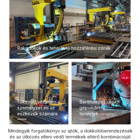
Rakodókok és teherautó hozzáférési zónák​​​​​​​
Fokozott védelem a
Berendezés- és
személyzet és az
gépvédelmi
eszközök számára​​​​​​
területek​​​​​​​
Mindegyik forgatókönyv az ajtók, a dokkolóberendezések
és az ütközés elleni védő termékek eltérő kombinációját