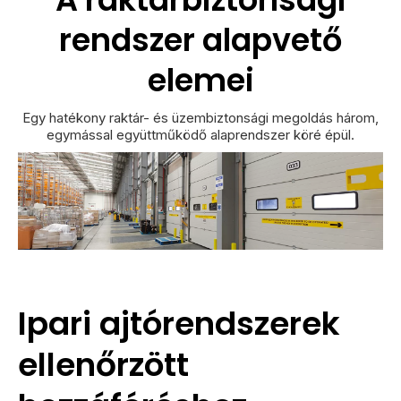
rendszer alapvető
elemei
Egy hatékony raktár- és üzembiztonsági megoldás három,
egymással együttműködő alaprendszer köré épül.
Ipari ajtórendszerek
ellenőrzött