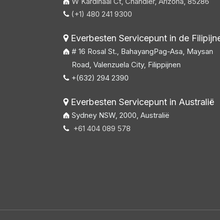
W Kardinaal Ct, Chandler, Arizona, 85286
(+1) 480 241 9300

Everbesten Servicepunt in de Filipijn

# 16 Rosal St., BahayangPag-Asa, Maysan
Road, Valenzuela City, Filippijnen
+(632) 294 2390

Everbesten Servicepunt in Australië

Sydney NSW, 2000, Australië
+61 404 089 578
