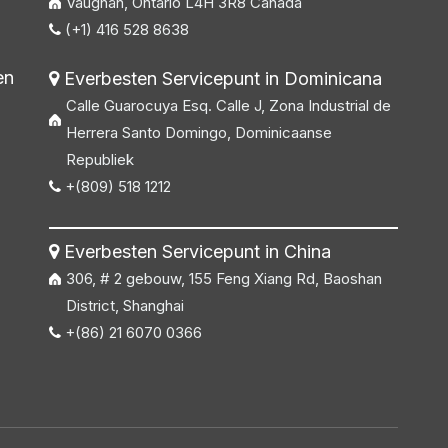
Vaughan, Ontario L4H 3R8 Canada
(+1) 416 528 8638

en
Everbesten Servicepunt in Dominicana

Calle Guarocuya Esq. Calle J, Zona Industrial de
Herrera Santo Domingo, Dominicaanse
Republiek
+(809) 518 1212

Everbesten Servicepunt in China

306, # 2 gebouw, 155 Feng Xiang Rd, Baoshan
District, Shanghai
+(86) 21 6070 0366
