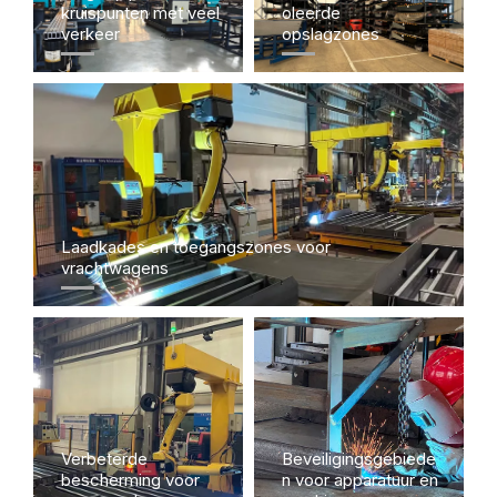
kruispunten met veel
oleerde
verkeer
opslagzones
Laadkades en toegangszones voor
vrachtwagens
Verbeterde
Beveiligingsgebiede
bescherming voor
n voor apparatuur en