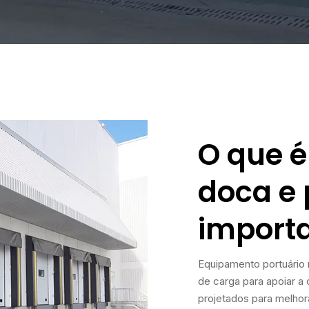
O que 
doca e 
import
Equipamento portuário 
de carga para apoiar a
projetados para melhora