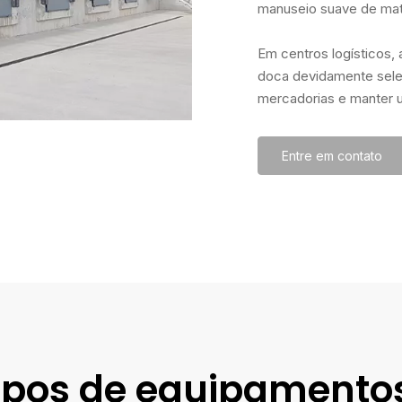
manuseio suave de mater
Em centros logísticos,
doca devidamente selec
mercadorias e manter u
Entre em contato
tipos de equipamento