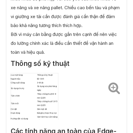
xe nâng và xe nâng pallet. Chiều cao bến tàu và phạm
vi giường xe tải cần được đánh giá cẩn thận để đảm
bảo khả năng tương thích thích hợp.
Bởi vì máy cân bằng được gắn trên cạnh đế nên việc
đo lường chính xác là điều cần thiết để vận hành an
toàn và hiệu quả.
Thông số kỹ thuật
của mặt hàng
Thông số kỹ thuật
Người mẫu
ED-045
Công suất động
3–6 tấn
Sử dụng vừa phải hàng
Sử dụng chu kỳ
ngày
Thép chống trượt 6–8
Tấm chính
mm Q235
Thép chống trượt 12–15
Tấm môi
mm Q235
Cài đặt
Gắn mặt đế
Hoạt động
Bằng tay hoặc thủy lực
Vận hành tay cầm bằng
Hướng dẫn sử dụng
thép
Điều khiển bằng nút
Mô hình thủy lực
nhấn
Các tính năng an toàn của Edge-
Cung cấp năng lượng thủy lực
380V / 3 Pha / 60Hz