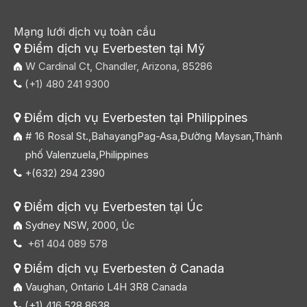
Mạng lưới dịch vụ toàn cầu
Điểm dịch vụ Everbesten tại Mỹ

W Cardinal Ct, Chandler, Arizona, 85286
(+1) 480 241 9300

Điểm dịch vụ Everbesten tại Philippines

# 16 Rosal St.,BahayangPag-Asa,Đường Maysan,Thành
phố Valenzuela,Philippines
+(632) 294 2390

Điểm dịch vụ Everbesten tại Úc

Sydney NSW, 2000, Úc
+61 404 089 578

Điểm dịch vụ Everbesten ở Canada

Vaughan, Ontario L4H 3R8 Canada
(+1) 416 528 8638
