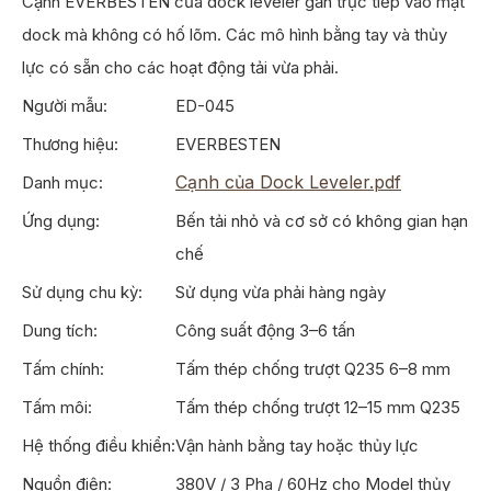
Cạnh EVERBESTEN của dock leveler gắn trực tiếp vào mặt
dock mà không có hố lõm. Các mô hình bằng tay và thủy
lực có sẵn cho các hoạt động tải vừa phải.
Người mẫu:
ED-045
Thương hiệu:
EVERBESTEN
Cạnh của Dock Leveler.pdf
Danh mục:
Ứng dụng:
Bến tải nhỏ và cơ sở có không gian hạn
chế
Sử dụng chu kỳ:
Sử dụng vừa phải hàng ngày
Dung tích:
Công suất động 3–6 tấn
Tấm chính:
Tấm thép chống trượt Q235 6–8 mm
Tấm môi:
Tấm thép chống trượt 12–15 mm Q235
Hệ thống điều khiển:
Vận hành bằng tay hoặc thủy lực
Nguồn điện:
380V / 3 Pha / 60Hz cho Model thủy