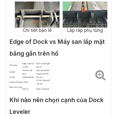
Chi tiết bản lề
Lắp ráp phụ tùng
Edge of Dock vs Máy san lấp mặt
bằng gắn trên hố
Edge của Dock
Dock Leveler gắn
Tính năng
Leveler
trên hố
Gắn trên mặt
Được lắp đặt bên
Cài đặt
dock
trong hố bến tàu
Hố lõm
Không bắt buộc
Yêu cầu
Có sẵn công suất
Công suất động
3–6 tấn
cao hơn
Điều chỉnh chiều
Giới hạn
phạm vi rộng hơn
cao
Sử dụng hàng
Tần số trung bình
Vừa phải
ngày
đến cao
Khi nào nên chọn cạnh của Dock
Thủy lực, cơ khí
Bằng tay hoặc
Hoạt động
hoặc chạy bằng
thủy lực
không khí
Leveler
Bến cảng hiện tại
Ứng dụng tốt
và không gian hạn
Hoạt động tải nặng
nhất